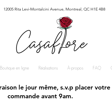
12005 Rita Levi-Montalcini Avenue, Montreal, QC H1E 4B8
Boutique en ligne
Réalisations
À-propos
FAQ
vraison le jour même, s.v.p placer votre
commande avant 9am.