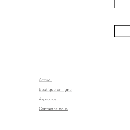
nous êt
Accueil
Boutique en ligne
À-propos
Contactez-nous