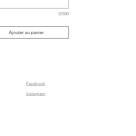
re donnée avant 11hAM. Merci !
0/500
Ajouter au panier
Facebook
Instagram