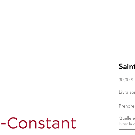
Sain
P
30,00 $
Livraiso
Prendre 
command
Quelle e
placer 
livrer l
Si vous
pour la