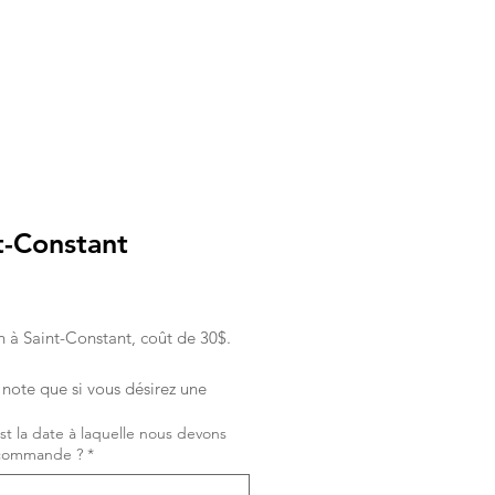
t-Constant
rix
n à Saint-Constant, coût de 30$.
note que si vous désirez une
e livréee le matin, vous devez
st la date à laquelle nous devons
la commande la veille.
a commande ?
*
 désirez passer une commande
 journée-même, la commande doit