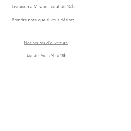
Livraison à Mirabel, coût de 45$.
Prendre note que si vous désirez
une commande livréee le matin,
vous devez placer la commande la
veille.
Nos heures d'ouverture
Si vous désirez passer une
commande pour la journée-même,
Lundi - Ven : 9h à 18h
la commande doit nous être
Samedi : 9h à 17h
donnée avant 11hAM. Merci !
Dimanche : 9h à 14h
Facebook
Instagram
Accueil