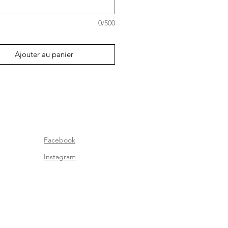
re donnée avant 11hAM. Merci !
0/500
Ajouter au panier
Facebook
Instagram