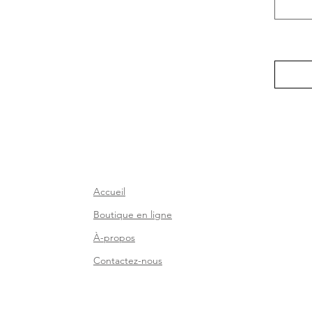
nous êt
Accueil
Boutique en ligne
À-propos
Contactez-nous