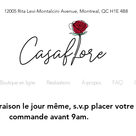
12005 Rita Levi-Montalcini Avenue, Montreal, QC H1E 4B8
Boutique en ligne
Réalisations
À-propos
FAQ
vraison le jour même, s.v.p placer votre
commande avant 9am.