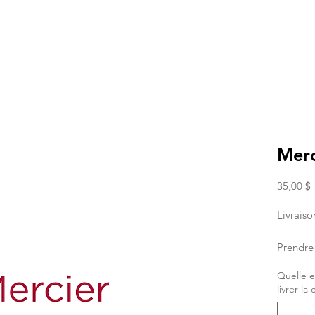
Merc
P
35,00 $
Livraiso
Prendre 
command
Quelle e
placer 
livrer l
Si vous
pour la