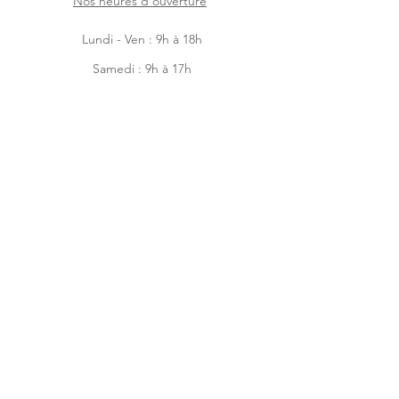
Nos heures d'ouverture
Lundi - Ven : 9h à 18h
Samedi : 9h à 17h
Dimanche : 9h à 14h
Facebook
Instagram
Accueil
Boutique en ligne
À-propos
Contactez-nous