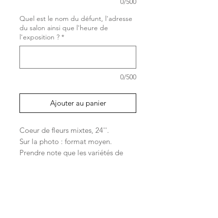
0/500
Quel est le nom du défunt, l'adresse
du salon ainsi que l'heure de
l'exposition ?
*
0/500
Ajouter au panier
Coeur de fleurs mixtes, 24''.
Sur la photo : format moyen.
Prendre note que les variétés de
fleurs dépendent des arrivages.
Nos heures d'ouverture
Lundi - Ven : 9h à 18h