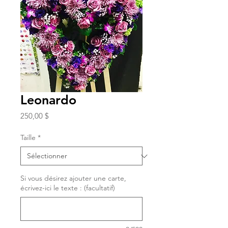
Leonardo
Prix
250,00 $
Taille
*
Si vous désirez ajouter une carte,
écrivez-ici le texte : (facultatif)