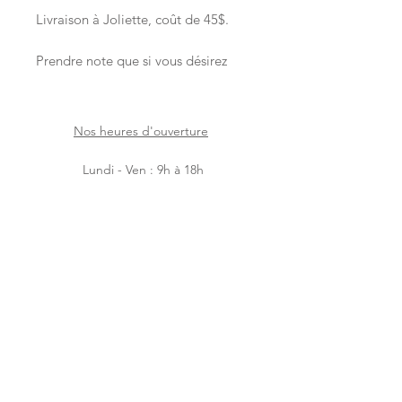
Livraison à Joliette, coût de 45$.
Prendre note que si vous désirez
une commande livrée le matin, vous
devez placer la commande la
veille.
Nos heures d'ouverture
Si vous désirez passer une
commande pour la journée-même,
Lundi - Ven : 9h à 18h
la commande doit nous être
Samedi : 9h à 17h
donnée avant 11hAM. Merci !
Dimanche : 9h à 14h
Facebook
Instagram
Accueil