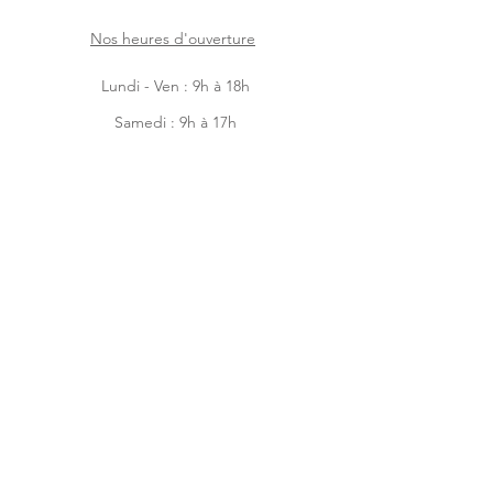
Nos heures d'ouverture
Lundi - Ven : 9h à 18h
Samedi : 9h à 17h
Dimanche : 9h à 14h
Facebook
Instagram
Accueil
Boutique en ligne
À-propos
Contactez-nous