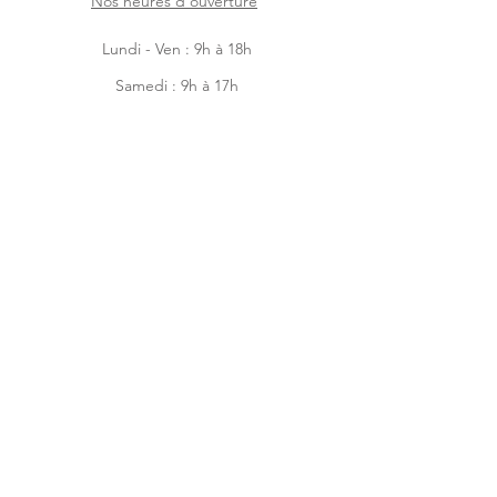
Nos heures d'ouverture
Lundi - Ven : 9h à 18h
Samedi : 9h à 17h
Dimanche : 9h à 14h
Facebook
Instagram
Accueil
Boutique en ligne
À-propos
Contactez-nous