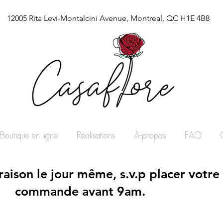
12005 Rita Levi-Montalcini Avenue, Montreal, QC H1E 4B8
Boutique en ligne
Réalisations
À-propos
FAQ
vraison le jour même, s.v.p placer votre
commande avant 9am.