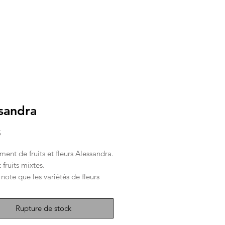
sandra
Prix
$
ent de fruits et fleurs Alessandra.
t fruits mixtes.
note que les variétés de fleurs
nt des arrivages.
Rupture de stock